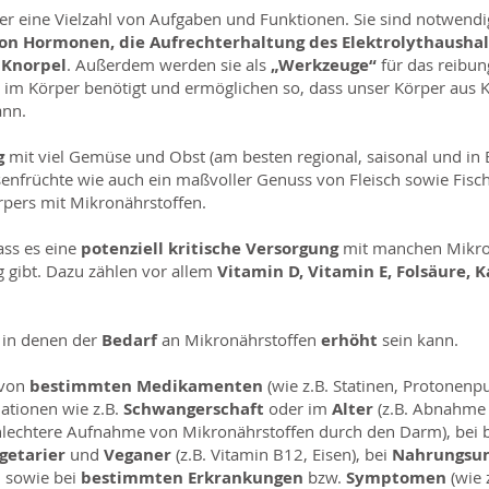
er eine Vielzahl von Aufgaben und Funktionen. Sie sind notwendi
n Hormonen, die Aufrechterhaltung des Elektrolythaushalt
 Knorpel
. Außerdem werden sie als
„Werkzeuge“
für das reibun
im Körper benötigt und ermöglichen so, dass unser Körper aus K
ann.
g
mit viel Gemüse und Obst (am besten regional, saisonal und in 
enfrüchte wie auch ein maßvoller Genuss von Fleisch sowie Fisch,
rpers mit Mikronährstoffen.
ass es eine
potenziell kritische Versorgung
mit manchen Mikron
gibt. Dazu zählen vor allem
Vitamin D, Vitamin E, Folsäure, K
, in denen der
Bedarf
an Mikronährstoffen
erhöht
sein kann.
 von
bestimmten Medikamenten
(wie z.B. Statinen, Protone
uationen wie z.B.
Schwangerschaft
oder im
Alter
(z.B. Abnahme 
chlechtere Aufnahme von Mikronährstoffen durch den Darm), bei
getarier
und
Veganer
(z.B. Vitamin B12, Eisen), bei
Nahrungsun
l
sowie bei
bestimmten Erkrankungen
bzw.
Symptomen
(wie 