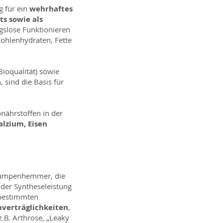
g für ein
wehrhaftes
s sowie als
gslose Funktionieren
ohlenhydraten, Fette
Bioqualität) sowie
 sind die Basis für
ährstoffen in der
alzium, Eisen
npumpenhemmer, die
der Syntheseleistung
 bestimmten
verträglichkeiten
,
z.B. Arthrose, „Leaky