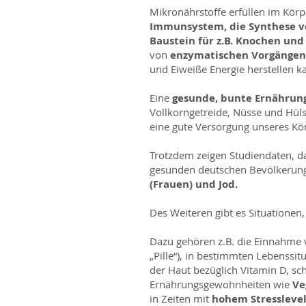
Mikronährstoffe erfüllen im Körp
Immunsystem, die Synthese vo
Baustein für z.B. Knochen und
von
enzymatischen Vorgängen
und Eiweiße Energie herstellen k
Eine
gesunde, bunte Ernährun
Vollkorngetreide, Nüsse und Hüls
eine gute Versorgung unseres Kö
Trotzdem zeigen Studiendaten, d
gesunden deutschen Bevölkerung 
(Frauen) und Jod.
Des Weiteren gibt es Situationen
Dazu gehören z.B. die Einnahme
„Pille“), in bestimmten Lebenssit
der Haut bezüglich Vitamin D, s
Ernährungsgewohnheiten wie
Ve
in Zeiten mit
hohem Stressleve