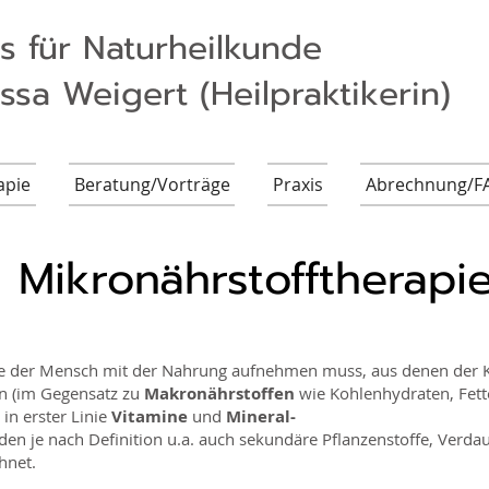
is für Naturheilkunde
ssa Weigert (Heilpraktikerin)
apie
Beratung/Vorträge
Praxis
Abrechnung/F
Mikronährstofftherapi
die der Mensch mit der Nahrung aufnehmen muss, aus denen der 
n (im Gegensatz zu
Makronährstoffen
wie Kohlenhydraten, Fett
in erster Linie
Vitamine
und
Mineral-
den je nach Definition u.a. auch sekundäre Pflanzenstoffe, Ver
hnet.