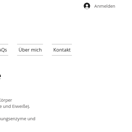
Anmelden
AQs
Über mich
Kontakt
e
Körper
e und Eiweiße).
dauungsenzyme und